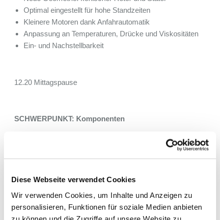
Optimal eingestellt für hohe Standzeiten
Kleinere Motoren dank Anfahrautomatik
Anpassung an Temperaturen, Drücke und Viskositäten
Ein- und Nachstellbarkeit
12.20 Mittagspause
SCHWERPUNKT: Komponenten
13.20
Andre Laß & Johannes Büker, Hydronauten GmbH
Aktive und adaptive Reduktion von Druckpulsationen
Diese Webseite verwendet Cookies
und Rohrleitungsschwingungen in einem
Abwasserwerk
Wir verwenden Cookies, um Inhalte und Anzeigen zu
personalisieren, Funktionen für soziale Medien anbieten
Dämpfung pumpeninduzierter Druckpulsationen
zu können und die Zugriffe auf unsere Website zu