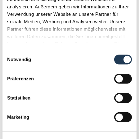
Ausgleich durch destruktive Interferenz
analysieren. Außerdem geben wir Informationen zu Ihrer
Active Noise Control (ANC)
Verwendung unserer Website an unsere Partner für
Anwendung in verzweigten Abwasserrohren
soziale Medien, Werbung und Analysen weiter. Unsere
Messergebnisse, Betriebsschwingungsanalyse
Partner führen diese Informationen möglicherweise mit
weiteren Daten zusammen, die Sie ihnen bereitgestellt
haben oder die sie im Rahmen Ihrer Nutzung der Dienste
14.05
gesammelt haben.
Einwilligungsauswahl
Notwendig
Benedikt Lipphard, Flender GmbH
Wartung neu gedacht: Eine Reise durch die
Präferenzen
Entwicklung des ersten digitalen Verschleißanzeigers
für Kupplungen
Kundenrückmeldungen, Entwicklungsprozess,
Statistiken
Anwenderbedürfnisse
Verschleißmessungen, Analysealgorithmen
Marketing
Frühzeitige Warnung vor potenziellen Problemen
Konkrete Beispiele, Erfahrungen in verschiedenen
Anwendungen