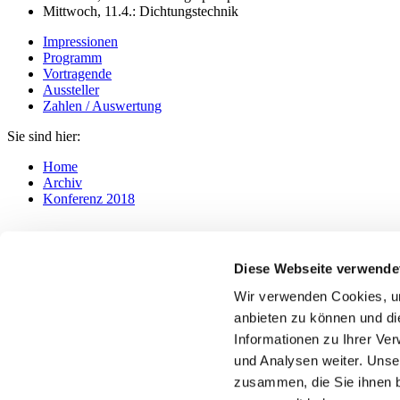
Mittwoch, 11.4.: Dichtungstechnik
Impressionen
Programm
Vortragende
Aussteller
Zahlen / Auswertung
Sie sind hier:
Home
Archiv
Konferenz 2018
Kerscheckstraße 41
Diese Webseite verwende
8076
Vasoldsberg/Graz
Österreich
Wir verwenden Cookies, um
anbieten zu können und di
T
+43 (0)660 1045 818
info@
praktiker-konferenz.com
Informationen zu Ihrer Ve
www.praktiker-konferenz.com
und Analysen weiter. Unse
zusammen, die Sie ihnen b
Home