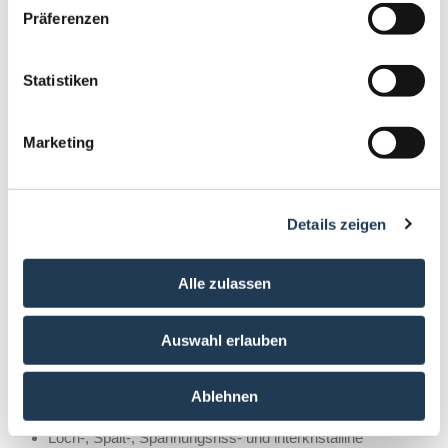
SE & Co. KGaA
Präferenzen
Die Nachhaltigkeitsrichtlinie ESPR -
Regulierungstsunami
Statistiken
Nachfolgeregulierung der Ökodesignrichtlinie
Green Deal und CO2-frei 2050
Marketing
Arbeitsintensive Anforderungen an Hersteller wie
Betreiber
Digitaler Produktpass, Cyber Resilience, Protection
Details zeigen
against corruption
Alle zulassen
15.55
Holger Döbert, Sachverständigenbüro
Auswahl erlauben
Chloride – Todfeinde nichtrostender Stähle
Ablehnen
Vernichtende Wirkung von Chloriden
Loch-, Spalt-, Spannungsriss- und interkristalline