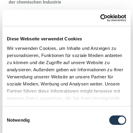
der chemischen Industrie
VDMA 24227 – Doppelte Kennzeichnung der
Gerätekategorie
VDI 2770 – Dokumentation automatisiert austauschen
Auswertung von Schäden an Kreiselpumpen mit
Diese Webseite verwendet Cookies
Magnetkupplung
Wir verwenden Cookies, um Inhalte und Anzeigen zu
Neue VCI-Leitfäden – geschrieben aus und für die Praxis
personalisieren, Funktionen für soziale Medien anbieten
PFAS – Ewigkeitschemikalien – Gekommen, um zu
zu können und die Zugriffe auf unsere Website zu
bleiben!
analysieren. Außerdem geben wir Informationen zu Ihrer
Verwendung unserer Website an unsere Partner für
soziale Medien, Werbung und Analysen weiter. Unsere
14.50 Kaffeepause
Partner führen diese Informationen möglicherweise mit
weiteren Daten zusammen, die Sie ihnen bereitgestellt
haben oder die sie im Rahmen Ihrer Nutzung der Dienste
SCHWERPUNKT: Materialien
gesammelt haben.
Einwilligungsauswahl
15.10
Notwendig
Friedrich Klütsch, VDMA Frankfurt & Michael Könen, KSB